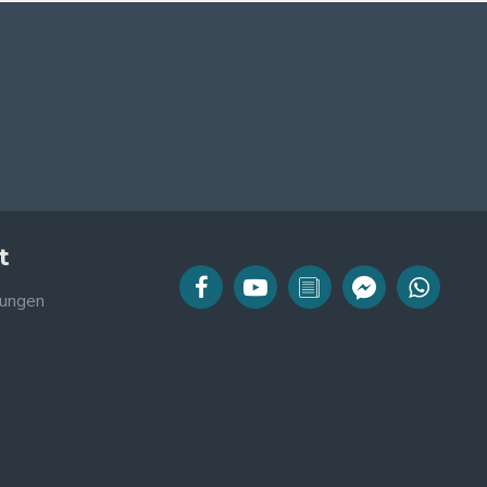
t
ungen