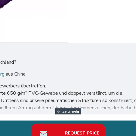
schland?
rg
aus China.
bewerbers übertreffen.
ierte 650 g/m² PVC-Gewebe und doppelt verstärkt, um die
n. Drittens sind unsere pneumatischen Strukturen so konstruie
d Ihrem Antrag auf dem Thema, dem Firmenzeichen, der Farbe b
 insbesondere in Deutschland wie Berlin, Hamburg, München, Köl
REQUEST PRICE