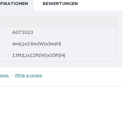
IFIKATIONEN
BEWERTUNGEN
A071023
4m(L)x3.6m(W)x3m(H)
13ft(L)x12ft(W)x10ft(H)
iews.
-
Write a review