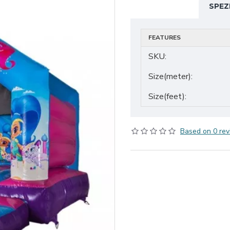
SPEZ
FEATURES
SKU:
Size(meter):
Size(feet):
Based on 0 rev