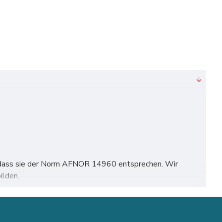
rt, dass sie der Norm AFNOR 14960 entsprechen. Wir
ilden.
n, Frankfurt, Stuttgart, Düsseldorf, Dortmund, leipzig