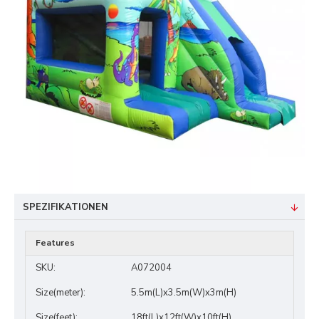
SPEZIFIKATIONEN
Features
SKU:
A072004
Size(meter):
5.5m(L)x3.5m(W)x3m(H)
Size(feet):
18ft(L)x12ft(W)x10ft(H)