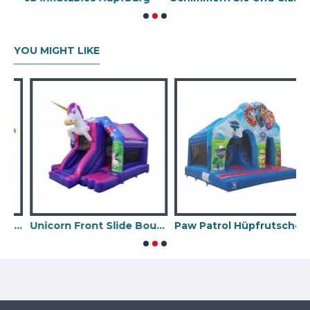
YOU MIGHT LIKE
il Aufblasbare Combo
Unicorn Front Slide Bouncer
Paw Patrol Hüpfrutsche
J