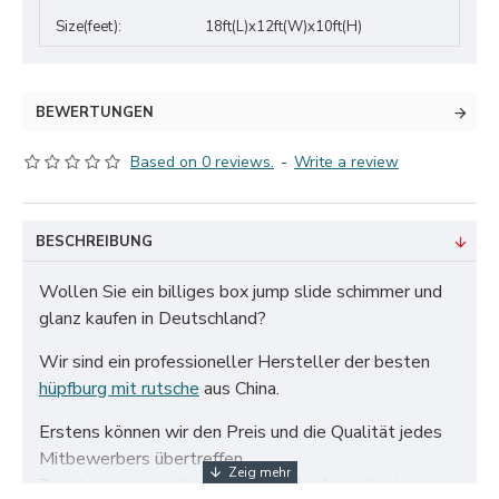
Size(feet):
18ft(L)x12ft(W)x10ft(H)
BEWERTUNGEN
Based on 0 reviews.
-
Write a review
BESCHREIBUNG
Wollen Sie ein billiges box jump slide schimmer und
glanz kaufen in Deutschland?
Wir sind ein professioneller Hersteller der besten
hüpfburg mit rutsche
aus China.
Erstens können wir den Preis und die Qualität jedes
Mitbewerbers übertreffen.
Zweitens verwenden wir nur das hochwertigste