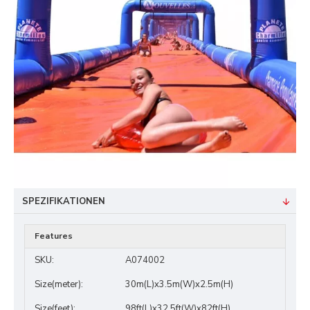
SPEZIFIKATIONEN
Features
SKU:
A074002
Size(meter):
30m(L)x3.5m(W)x2.5m(H)
Size(feet):
98ft(L)x32.5ft(W)x82ft(H)