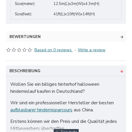
Size(meter):
12.5m(L)x3m(W)x4.3m(H)
Size(feet):
41ft(L)x10ft(W)x14ft(H)
BEWERTUNGEN
Based on 0 reviews.
-
Write a review
BESCHREIBUNG
Wollen Sie ein billiges hinterhof halloween
hindernislauf kaufen in Deutschland?
Wir sind ein professioneller Hersteller der besten
aufblasbarer hindernisparcours
aus China.
Erstens können wir den Preis und die Qualität jedes
Mitbewerbers übertreffen.