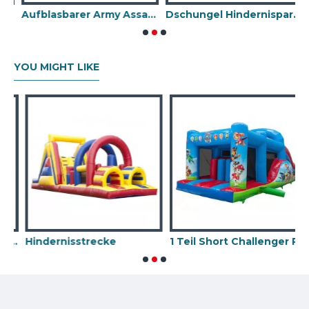
Aufblasbarer Army Assault Course
Dschungel Hindernisparcours
YOU MIGHT LIKE
sbarer Angriffskurs
Hindernisstrecke
1 Teil Short Challenger Paw Patrol
K