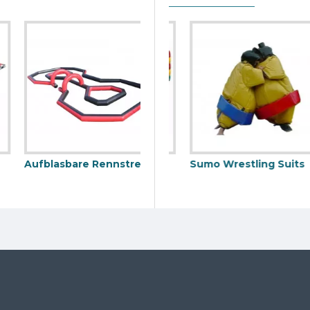
Aufblasbare Rennstrecke Für Boxautos
barer Rodeo Stier
Bungee Run
Sumo Wrestling Suits