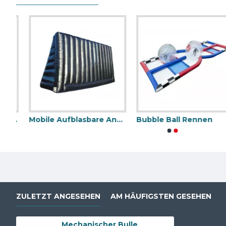
ssene Fußballumgebung
Mobile Aufblasbare Anschlagtafel
Bubble Ball Rennen
Aufblasbare Dartscheibe
Aufblas
ZULETZT ANGESEHEN
AM HÄUFIGSTEN GESEHEN
Mechanischer Bulle