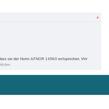
rt, dass sie der Norm AFNOR 14960 entsprechen. Wir
bilden.
ln, Frankfurt, Stuttgart, Düsseldorf, Dortmund, leipzig