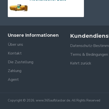
Unsere Informationen
Kundendiens
Über uns
Datenschutz-Bestimm
Kontakt
Terms & Bedingungen
Die Zustellung
Kehrt zurück
Zahlung
Agent
Copyright © 2026, www.365aufblasbar.de, All Rights Reserved