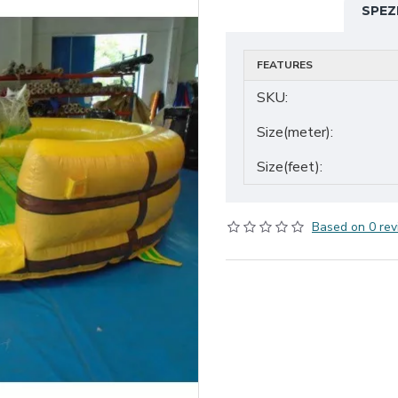
SPEZ
FEATURES
SKU:
Size(meter):
Size(feet):
Based on 0 rev