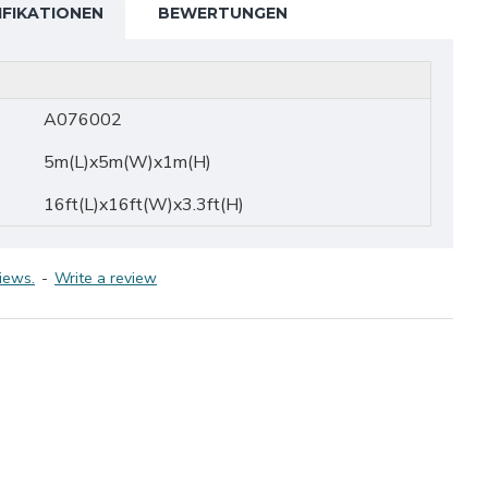
IFIKATIONEN
BEWERTUNGEN
A076002
5m(L)x5m(W)x1m(H)
16ft(L)x16ft(W)x3.3ft(H)
iews.
-
Write a review