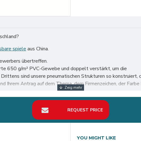
tschland?
sbare spiele
aus China.
bewerbers übertreffen.
ierte 650 g/m² PVC-Gewebe und doppelt verstärkt, um die
n. Drittens sind unsere pneumatischen Strukturen so konstruie
nd Ihrem Antrag auf dem Thema, dem Firmenzeichen, der Farbe 
t, insbesondere in Deutschland wie Berlin, Hamburg, München, Kö
REQUEST PRICE
YOU MIGHT LIKE