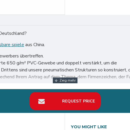
 Deutschland?
sbare spiele
aus China.
bewerbers übertreffen.
ierte 650 g/m² PVC-Gewebe und doppelt verstärkt, um die
n. Drittens sind unsere pneumatischen Strukturen so konstruie
echend Ihrem Antrag auf dem Thema, dem Firmenzeichen, der Fa
 Welt, insbesondere in Deutschland wie Berlin, Hamburg, Münche
REQUEST PRICE
YOU MIGHT LIKE