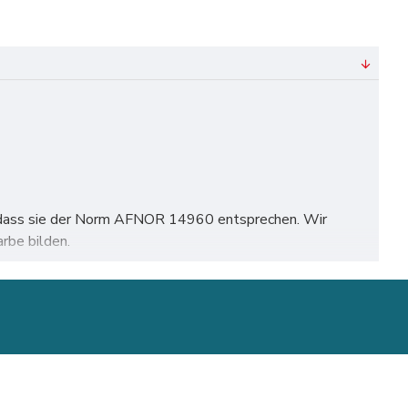
rt, dass sie der Norm AFNOR 14960 entsprechen. Wir
rbe bilden.
n, Köln, Frankfurt, Stuttgart, Düsseldorf, Dortmund,