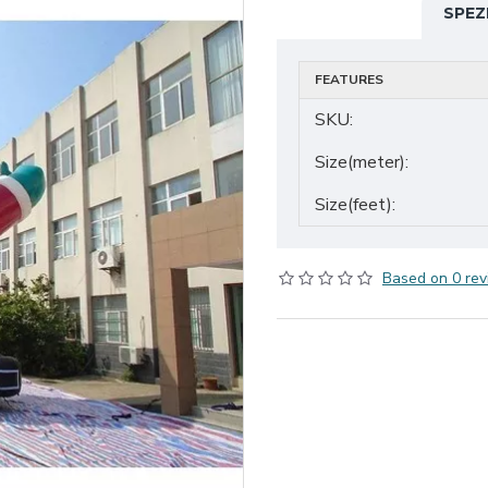
SPEZ
FEATURES
SKU:
Size(meter):
Size(feet):
Based on 0 rev