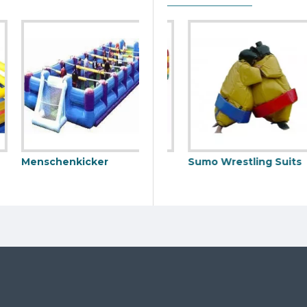
Menschenkicker
barer Rodeo Stier
Bungee Run
Sumo Wrestling Suits