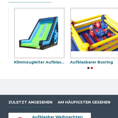
Aufblasbare Wipeout Doppelspur
Klimmzugleiter Aufblasbare Attraktion
Aufblasbarer Boxring
Aufblasbare Dartscheibe
Aufblas
ZULETZT ANGESEHEN
AM HÄUFIGSTEN GESEHEN
Aufblasbar Weihnachten