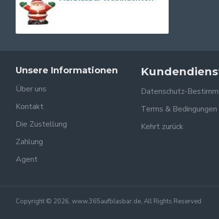
Unsere Informationen
Kundendiens
Über uns
Datenschutz-Bestimm
Kontakt
Terms & Bedingungen
Die Zustellung
Kehrt zurück
Zahlung
Agent
Copyright © 2026, www.365aufblasbar.de, All Rights Reserved