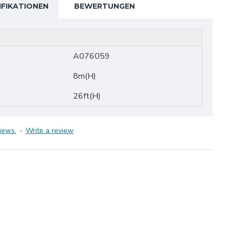
IFIKATIONEN
BEWERTUNGEN
A076059
8m(H)
26ft(H)
iews.
-
Write a review