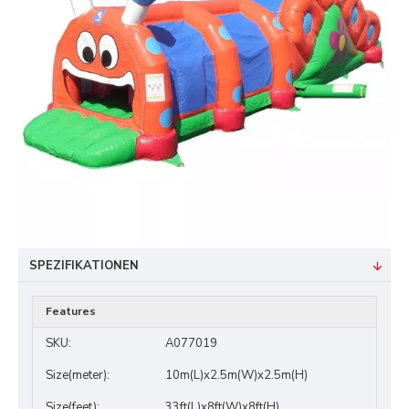
SPEZIFIKATIONEN
Features
SKU:
A077019
Size(meter):
10m(L)x2.5m(W)x2.5m(H)
Size(feet):
33ft(L)x8ft(W)x8ft(H)