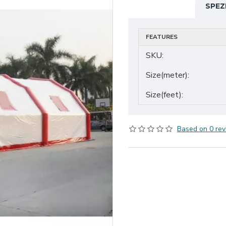
SPEZ
FEATURES
SKU:
Size(meter):
Size(feet):
Based on 0 rev