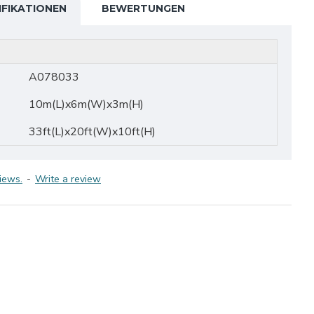
IFIKATIONEN
BEWERTUNGEN
A078033
10m(L)x6m(W)x3m(H)
33ft(L)x20ft(W)x10ft(H)
iews.
-
Write a review