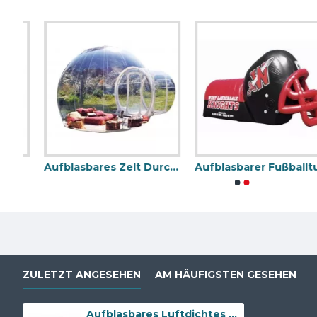
Aufblasbares Zelt Durchsichtig
Aufblasbarer Fußballtunnel
Aufblasbares Festzelt
Aufblasbare Blase Zelt
ZULETZT ANGESEHEN
AM HÄUFIGSTEN GESEHEN
Aufblasbares Luftdichtes Zelt