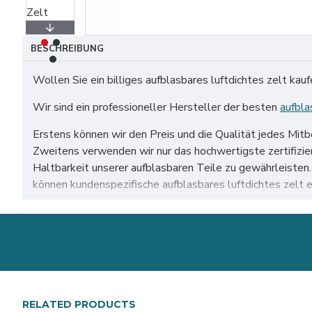
BESCHREIBUNG
Wollen Sie ein billiges aufblasbares luftdichtes zelt kau
Wir sind ein professioneller Hersteller der besten
aufbla
Erstens können wir den Preis und die Qualität jedes Mit
Zweitens verwenden wir nur das hochwertigste zertifiz
Haltbarkeit unserer aufblasbaren Teile zu gewährleiste
können kundenspezifische aufblasbares luftdichtes zelt
Unser aufblasbares luftdichtes zelt zum Verkauf auf der 
Dortmund, leipzig usw.
RELATED PRODUCTS