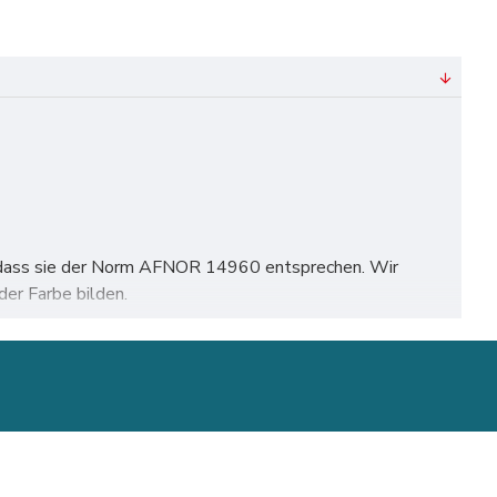
rt, dass sie der Norm AFNOR 14960 entsprechen. Wir
er Farbe bilden.
ünchen, Köln, Frankfurt, Stuttgart, Düsseldorf,