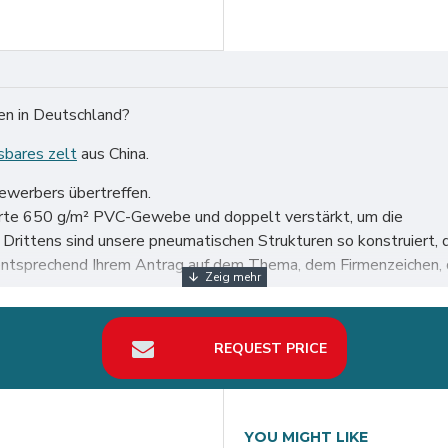
fen in Deutschland?
sbares zelt
aus China.
bewerbers übertreffen.
ierte 650 g/m² PVC-Gewebe und doppelt verstärkt, um die
n. Drittens sind unsere pneumatischen Strukturen so konstruie
 entsprechend Ihrem Antrag auf dem Thema, dem Firmenzeichen, d
ganzen Welt, insbesondere in Deutschland wie Berlin, Hamburg, M
REQUEST PRICE
YOU MIGHT LIKE