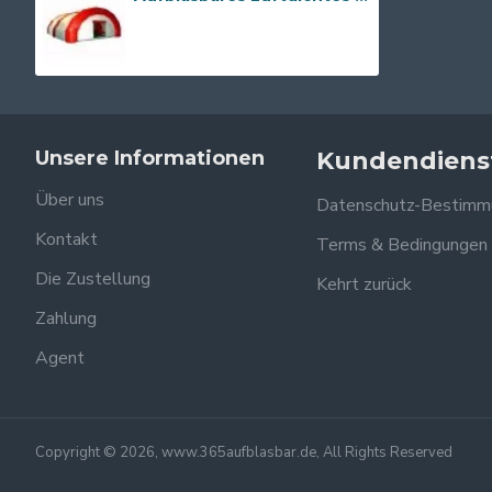
Unsere Informationen
Kundendiens
Über uns
Datenschutz-Bestimm
Kontakt
Terms & Bedingungen
Die Zustellung
Kehrt zurück
Zahlung
Agent
Copyright © 2026, www.365aufblasbar.de, All Rights Reserved