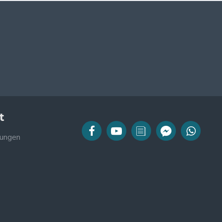
t
ungen