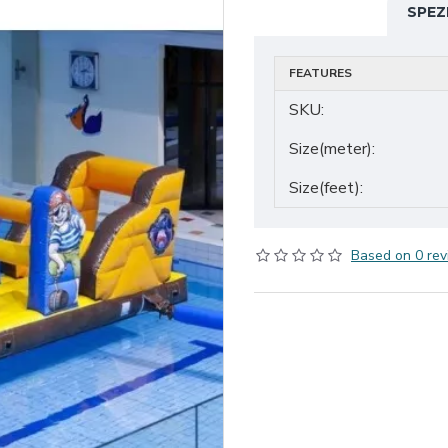
SPEZ
FEATURES
SKU:
Size(meter):
Size(feet):
Based on 0 rev