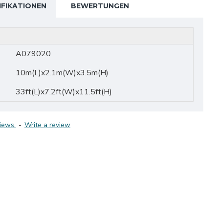
IFIKATIONEN
BEWERTUNGEN
A079020
10m(L)x2.1m(W)x3.5m(H)
33ft(L)x7.2ft(W)x11.5ft(H)
iews.
-
Write a review