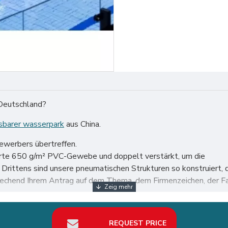
 Deutschland?
sbarer wasserpark
aus China.
bewerbers übertreffen.
ierte 650 g/m² PVC-Gewebe und doppelt verstärkt, um die
n. Drittens sind unsere pneumatischen Strukturen so konstruie
echend Ihrem Antrag auf dem Thema, dem Firmenzeichen, der Fa
 Welt, insbesondere in Deutschland wie Berlin, Hamburg, Münche
REQUEST PRICE