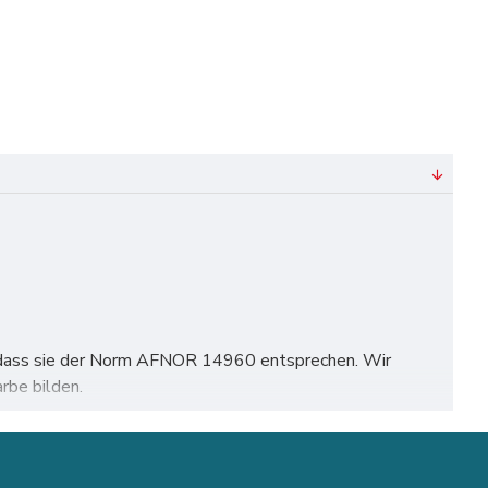
rt, dass sie der Norm AFNOR 14960 entsprechen. Wir
rbe bilden.
n, Köln, Frankfurt, Stuttgart, Düsseldorf, Dortmund,