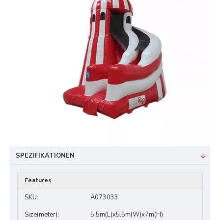
SPEZIFIKATIONEN
Features
SKU:
A073033
Size(meter):
5.5m(L)x5.5m(W)x7m(H)