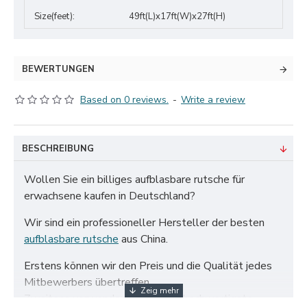
Size(feet):
49ft(L)x17ft(W)x27ft(H)
BEWERTUNGEN
Based on 0 reviews.
-
Write a review
BESCHREIBUNG
Wollen Sie ein billiges aufblasbare rutsche für
erwachsene kaufen in Deutschland?
Wir sind ein professioneller Hersteller der besten
aufblasbare rutsche
aus China.
Erstens können wir den Preis und die Qualität jedes
Mitbewerbers übertreffen.
Zweitens verwenden wir nur das hochwertigste