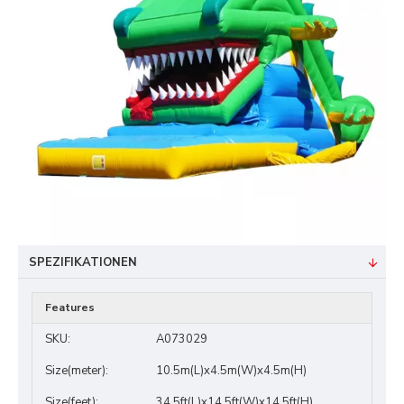
SPEZIFIKATIONEN
Features
SKU:
A073029
Size(meter):
10.5m(L)x4.5m(W)x4.5m(H)
Size(feet):
34.5ft(L)x14.5ft(W)x14.5ft(H)