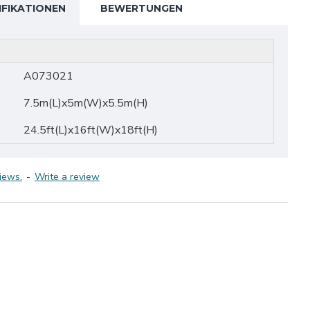
IFIKATIONEN
BEWERTUNGEN
A073021
7.5m(L)x5m(W)x5.5m(H)
24.5ft(L)x16ft(W)x18ft(H)
iews.
-
Write a review