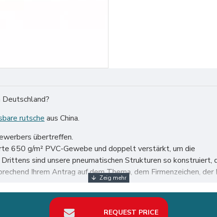
in Deutschland?
sbare rutsche
aus China.
bewerbers übertreffen.
ierte 650 g/m² PVC-Gewebe und doppelt verstärkt, um die
n. Drittens sind unsere pneumatischen Strukturen so konstruie
sprechend Ihrem Antrag auf dem Thema, dem Firmenzeichen, der F
zen Welt, insbesondere in Deutschland wie Berlin, Hamburg, Münc
REQUEST PRICE