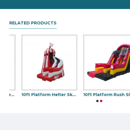
RELATED PRODUCTS
Multiplayer Clownrutsche
10ft Platform Helter Skelter Rutsche
10ft Platform Rush Slide
Aufblasbare Löschfahrzeugrutsche
Titanic Aufblas