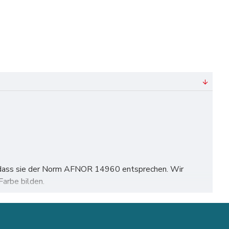
rt, dass sie der Norm AFNOR 14960 entsprechen. Wir
arbe bilden.
hen, Köln, Frankfurt, Stuttgart, Düsseldorf, Dortmund,