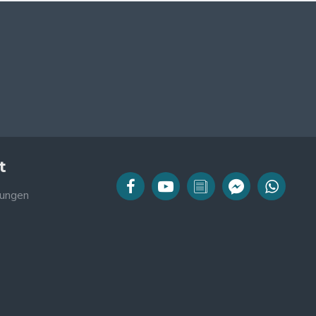
t
ungen