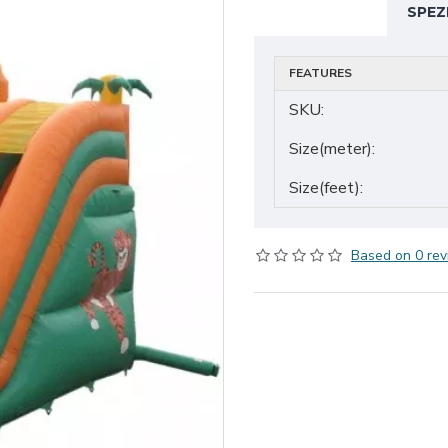
SPEZ
FEATURES
SKU:
Size(meter):
Size(feet):
Based on 0 rev