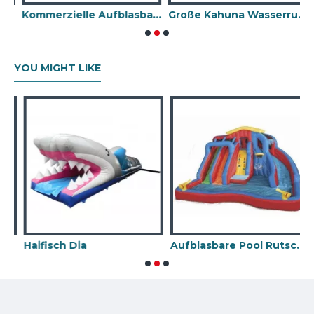
Kommerzielle Aufblasbare Wasserrutschen
Große Kahuna Wasserrutsche
YOU MIGHT LIKE
Haifisch Dia
Aufblasbare Pool Rutsche
P