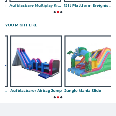
g
Aufblasbare Multiplay Krokodilrutsche
15ft Plattform Ereignis Dia Waldland
1
YOU MIGHT LIKE
asbare Rutsche
Aufblasbarer Airbag Jump
Jungle Mania Slide