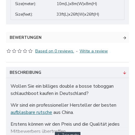
Size(meter):
10m(L)x8m(W)x8m(H)
Size(feet):
33ft(L)x26ft(W)x26ft(H)
BEWERTUNGEN
Based on 0 reviews.
-
Write a review
BESCHREIBUNG
Wollen Sie ein billiges double a bosse toboggan
schlauchboot kaufen in Deutschland?
Wir sind ein professioneller Hersteller der besten
aufblasbare rutsche
aus China.
Erstens können wir den Preis und die Qualität jedes
Mitbewerbers übertreffen.