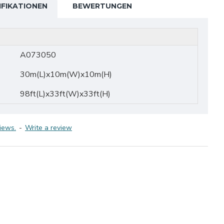
IFIKATIONEN
BEWERTUNGEN
A073050
30m(L)x10m(W)x10m(H)
98ft(L)x33ft(W)x33ft(H)
iews.
-
Write a review