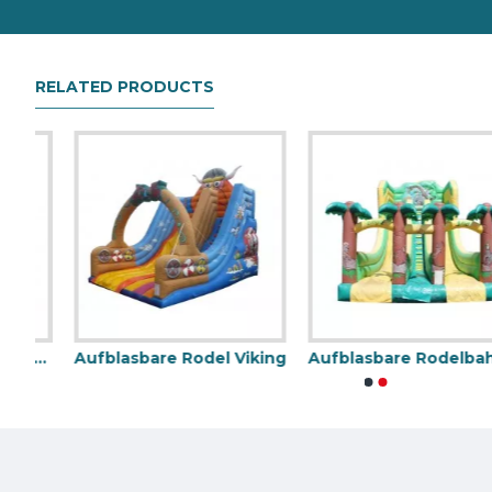
RELATED PRODUCTS
Toboggan Schlauchboot
Aufblasbare Rodel Viking
Aufblasbare Rodelbahnen Jungle
Aufblasbare Löschfahrzeugrutsche
Titanic Aufblas