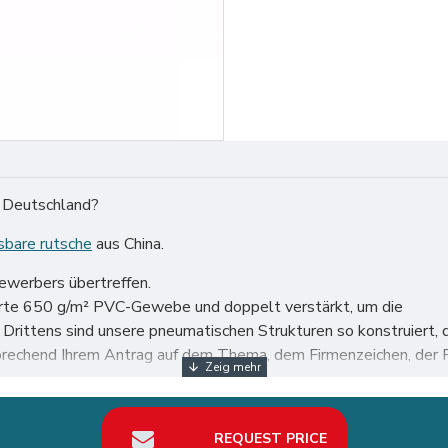
in Deutschland?
sbare rutsche
aus China.
bewerbers übertreffen.
ierte 650 g/m² PVC-Gewebe und doppelt verstärkt, um die
n. Drittens sind unsere pneumatischen Strukturen so konstruie
prechend Ihrem Antrag auf dem Thema, dem Firmenzeichen, der F
en Welt, insbesondere in Deutschland wie Berlin, Hamburg, Münc
REQUEST PRICE