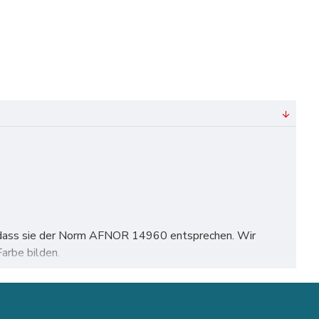
rt, dass sie der Norm AFNOR 14960 entsprechen. Wir
arbe bilden.
hen, Köln, Frankfurt, Stuttgart, Düsseldorf, Dortmund,