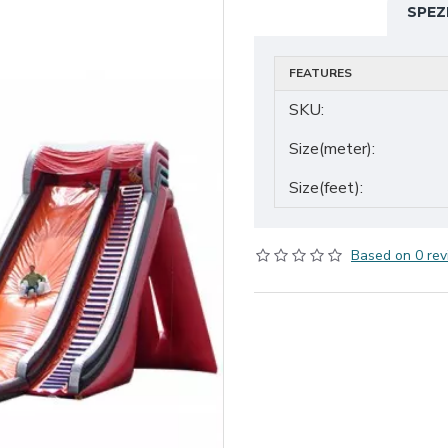
SPEZ
FEATURES
SKU:
Size(meter):
Size(feet):
Based on 0 rev