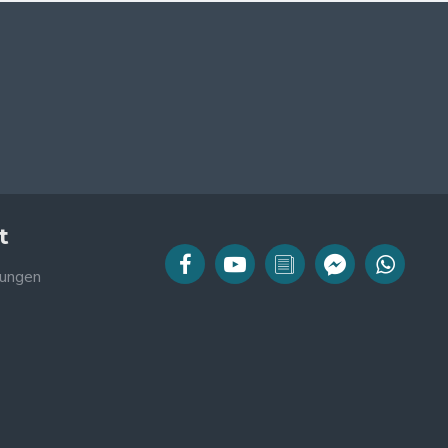
t
ungen