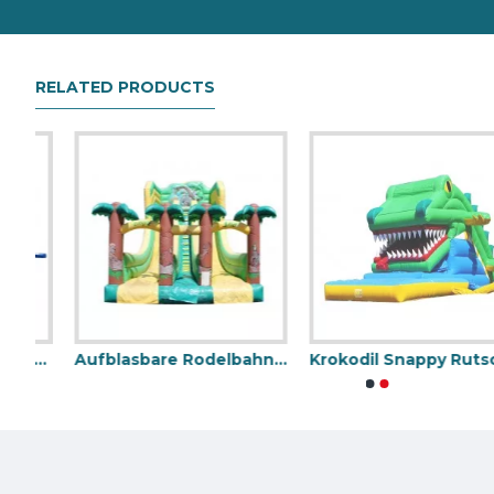
RELATED PRODUCTS
blasbare Rutsche
Aufblasbare Rodelbahnen Jungle
Krokodil Snappy Rutsche
Aufblasbare Löschfahrzeugrutsche
Titanic Aufblas