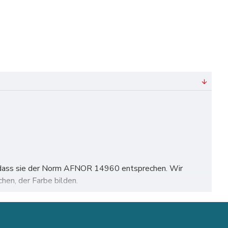
rt, dass sie der Norm AFNOR 14960 entsprechen. Wir
en, der Farbe bilden.
rg, München, Köln, Frankfurt, Stuttgart, Düsseldorf,