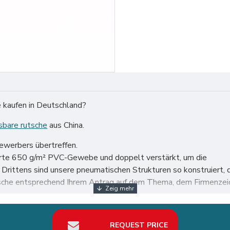
e kaufen in Deutschland?
sbare rutsche
aus China.
bewerbers übertreffen.
ierte 650 g/m² PVC-Gewebe und doppelt verstärkt, um die
n. Drittens sind unsere pneumatischen Strukturen so konstruie
sche entsprechend Ihrem Antrag auf dem Thema, dem Firmenzeich
 der ganzen Welt, insbesondere in Deutschland wie Berlin, Hambu
REQUEST PRICE