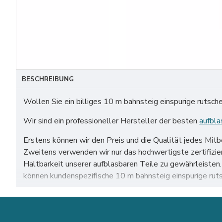
BESCHREIBUNG
Wollen Sie ein billiges 10 m bahnsteig einspurige rutsch
Wir sind ein professioneller Hersteller der besten
aufbla
Erstens können wir den Preis und die Qualität jedes Mit
Zweitens verwenden wir nur das hochwertigste zertifiz
Haltbarkeit unserer aufblasbaren Teile zu gewährleiste
können kundenspezifische 10 m bahnsteig einspurige rut
Unser 10 m bahnsteig einspurige rutsche zum Verkauf auf
Dortmund, leipzig usw.