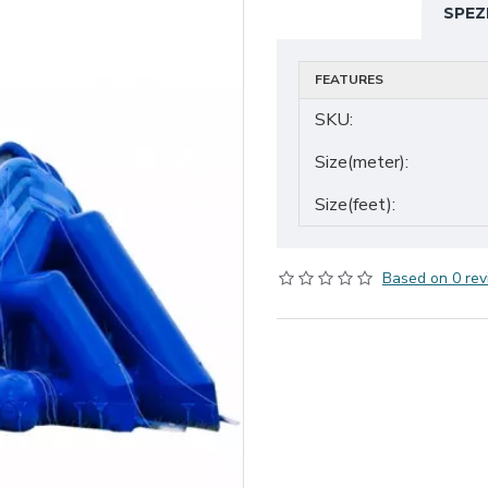
SPEZ
FEATURES
SKU:
Size(meter):
Size(feet):
Based on 0 rev