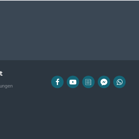
t
ungen