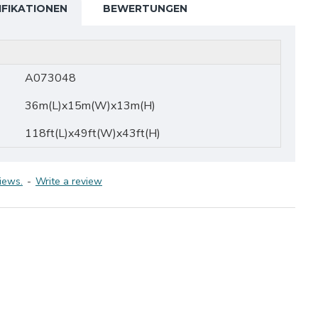
IFIKATIONEN
BEWERTUNGEN
A073048
36m(L)x15m(W)x13m(H)
118ft(L)x49ft(W)x43ft(H)
iews.
-
Write a review