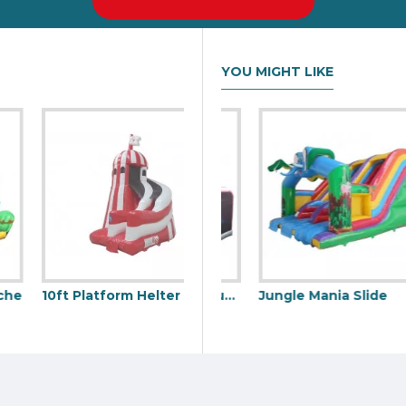
YOU MIGHT LIKE
10ft Platform Helter Skelter Rutsche
bare Rutsche
Aufblasbarer Airbag Jump
Jungle Mania Slide